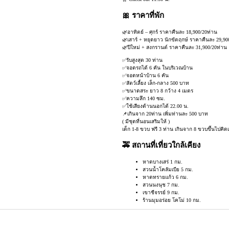
🎀 ราคาที่พัก
🌿อาทิตย์ – ศุกร์ ราคาคืนละ 18,900/20ท่าน
🌿เสาร์ + หยุดยาว นักขัตฤกษ์ ราคาคืนละ 29,90
🌿ปีใหม่ + สงกรานต์ ราคาคืนละ 31,900/20ท่าน
✅รับสูงสุด 30 ท่าน
✅จอดรถได้ 6 คัน ในบริเวณบ้าน
✅จอดหน้าบ้าน 6 คัน
✅สัตว์เลี้ยง เล็ก-กลาง 500 บาท
✅ขนาดสระ ยาว 8 กว้าง 4 เมตร
✅ความลึก 140 ซม.
✅ใช้เสียงด้านนอกได้ 22.00 น.
📌เกินจาก 20ท่าน เพิ่มท่านละ 500 บาท
( มีชุดที่นอนเสริมให้ )
เด็ก 1-8 ขวบ ฟรี 3 ท่าน เกินจาก 8 ขวบขึ้นไปคิดเ
🚕 สถานที่เที่ยวใกล้เคียง
หาดบางเสร่ 1 กม.
สวนน้ำโคลัมเบีย 5 กม.
หาดทรายแก้ว 6 กม.
สวนนงนุช 7 กม.
เขาชีจรรย์ 9 กม.
ร้านมุมอร่อย โคโม่ 10 กม.