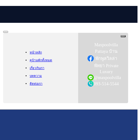
close
Maxpoolvilla
Pattaya บ้าน
หน้าหลัก
พักพูลวิลล่า
ดูบ้านพักทั้งหมด
พัทยา Private
เกี่ยวกับเรา
Luxury
บทความ
@maxpoolvilla
093-514-5544
ติดต่อเรา