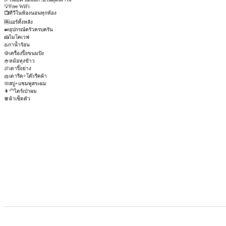
💡Free WiFi
📺ทีวีในห้องนอนทุกห้อง
🆒แอร์ทั้งหลัง
🍛อุปกรณ์ครัวครบครัน
🍰ไมโคเวฟ
♨️กาน้ำร้อน
🍪เครื่องปิ้งขนมปัง
🍚หม้อหุงข้าว
🍖เตาปิ้งย่าง
🧺เตารีด+โต๊ะรีดผ้า
🧼สบู่+แชมพูสระผม
👩‍🦳ไดร์เป่าผม
🧣ผ้าเช็ดตัว