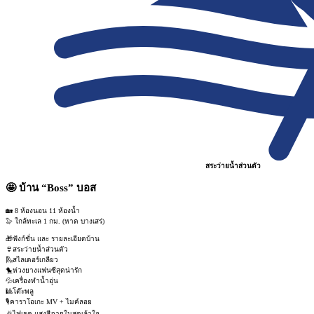
สระว่ายน้ำส่วนตัว
🤩 บ้าน “Boss” บอส
🏡 8 ห้องนอน 11 ห้องน้ำ
🦭 ใกล้ทะเล 1 กม. (หาด บางเสร่)
🎁ฟังก์ชั่น และ รายละเอียดบ้าน
👙สระว่ายน้ำส่วนตัว
🛝สไลเดอร์เกลียว
🐤ห่วงยางแฟนซีสุดน่ารัก
💦เครื่องทำน้ำอุ่น
🎱โต๊ะพลู
🎙️คาราโอเกะ MV + ไมค์ลอย
🎉ไฟเธค แสงสีภายในสุดเล้าใจ