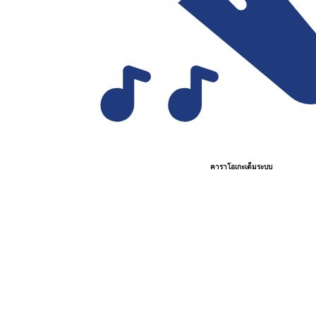
คาราโอเกะเต็มระบบ