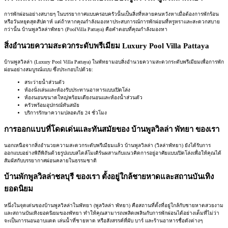
การพักผ่อนอย่างสบายๆ ในบรรยากาศแบบครอบครัวนั้นเป็นสิ่งที่หลายคนหวังหาเมื่อต้องการพักร้อน
หรือวันหยุดสุดสัปดาห์ แต่ถ้าหากคุณกำลังมองหาประสบการณ์การพักผ่อนที่หรูหราและสะดวกสบาย
กว่านั้น บ้านพูลวิลล่าพัทยา (PoolVilla Pattaya) คือคำตอบที่คุณกำลังมองหา
สิ่งอำนวยความสะดวกระดับพรีเมียม Luxury Pool Villa Pattaya
บ้านพูลวิลล่า (Luxury Pool Villa Pattaya) ในพัทยามอบสิ่งอำนวยความสะดวกระดับพรีเมียมเพื่อการพัก
ผ่อนอย่างสมบูรณ์แบบ ซึ่งประกอบไปด้วย:
สระว่ายน้ำส่วนตัว
ห้องนั่งเล่นและห้องรับประทานอาหารแบบเปิดโล่ง
ห้องนอนขนาดใหญ่พร้อมเตียงนอนและห้องน้ำส่วนตัว
ครัวพร้อมอุปกรณ์ทันสมัย
บริการรักษาความปลอดภัย 24 ชั่วโมง
การออกแบบที่โดดเด่นและทันสมัยของ บ้านพูลวิลล่า พัทยา ของเรา
นอกเหนือจากสิ่งอำนวยความสะดวกระดับพรีเมียมแล้ว บ้านพูลวิลล่า (วิลล่าพัทยา) ยังได้รับการ
ออกแบบอย่างพิถีพิถันด้วยรูปแบบสไตล์โมเดิร์นผสานกับแนวคิดการอยู่อาศัยแบบเปิดโล่งเพื่อให้คุณได้
สัมผัสกับบรรยากาศผ่อนคลายในธรรมชาติ
บ้านพักพูลวิลล่าชลบุรี ของเรา ตั้งอยู่ใกล้ชายหาดและสถานบันเทิง
ยอดนิยม
หนึ่งในจุดเด่นของบ้านพูลวิลล่าในพัทยา (พูลวิลล่า พัทยา) คือสถานที่ตั้งที่อยู่ใกล้กับชายหาดสวยงาม
และสถานบันเทิงยอดนิยมของพัทยา ทำให้คุณสามารถเพลิดเพลินกับการพักผ่อนได้อย่างเต็มที่ไม่ว่า
จะเป็นการนอนอาบแดด เล่นน้ำที่ชายหาด หรือสังสรรค์ที่ผับ บาร์ และร้านอาหารชื่อดังต่างๆ